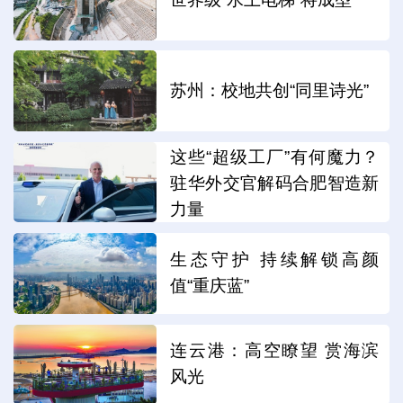
苏州：校地共创“同里诗光”
这些“超级工厂”有何魔力？
驻华外交官解码合肥智造新
力量
生态守护 持续解锁高颜
值“重庆蓝”
连云港：高空瞭望 赏海滨
风光