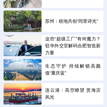
苏州：校地共创“同里诗光”
这些“超级工厂”有何魔力？
驻华外交官解码合肥智造新
力量
生态守护 持续解锁高颜
值“重庆蓝”
连云港：高空瞭望 赏海滨
风光