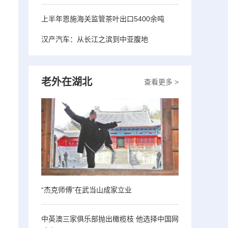
上半年恩施海关监管茶叶出口5400余吨
汉产汽车：从长江之滨到中亚腹地
老外在湖北
查看更多 >
“杰克师傅”在武当山成家立业
中英澳三家俱乐部抛出橄榄枝 他选择中国网