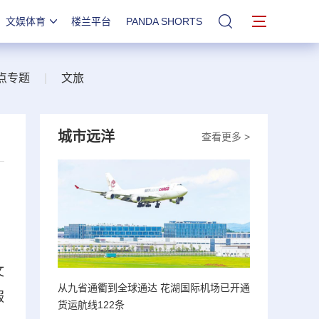
文娱体育
楼兰平台
PANDA SHORTS
站内搜索
点专题
|
文旅
城市远洋
查看更多 >
文
从九省通衢到全球通达 花湖国际机场已开通
服
货运航线122条