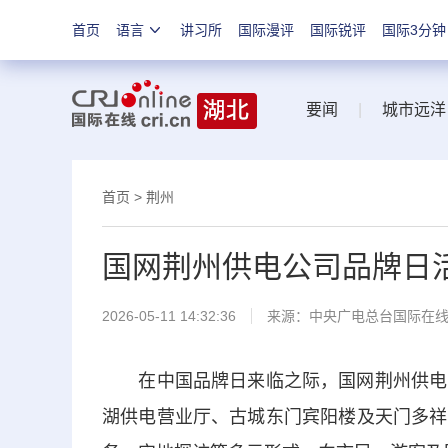
首页
语言
讲习所
国际漫评
国际锐评
国际3分钟
要闻
|
城市远洋
首页
>
荆州
国网荆州供电公司品牌日活动
2026-05-11 14:32:36
来源：中央广电总台国际在
在中国品牌日来临之际，国网荆州供电公司
湖供电营业厅、古城东门宾阳楼及天门多祥