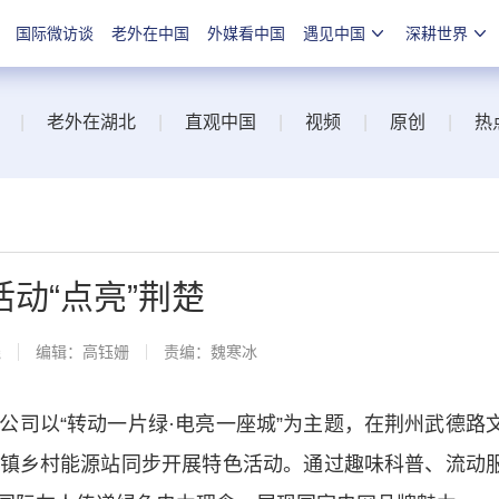
国际微访谈
老外在中国
外媒看中国
遇见中国
深耕世界
|
老外在湖北
|
直观中国
|
视频
|
原创
|
热
“点亮”荆楚​
线
编辑：高钰姗
责编：魏寒冰
以“转动一片绿·电亮一座城”为主题，在荆州武德路
镇乡村能源站同步开展特色活动。通过趣味科普、流动