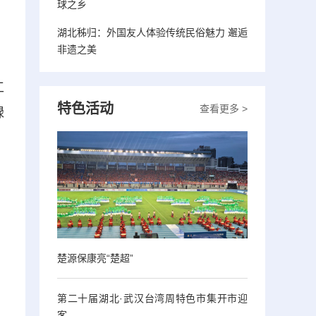
球之乡
湖北秭归：外国友人体验传统民俗魅力 邂逅
非遗之美
工
特色活动
查看更多 >
绿
楚源保康亮“楚超”
第二十届湖北·武汉台湾周特色市集开市迎
客