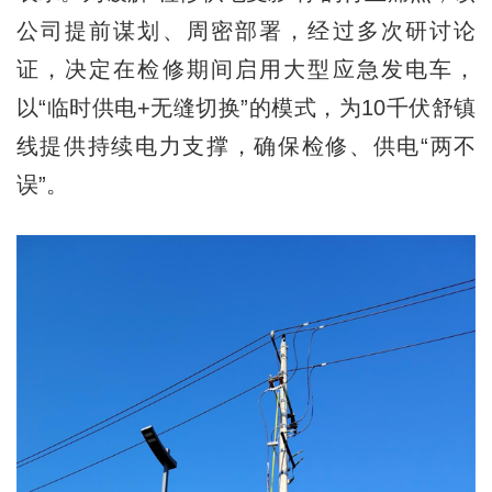
公司提前谋划、周密部署，经过多次研讨论
证，决定在检修期间启用大型应急发电车，
以“临时供电+无缝切换”的模式，为10千伏舒镇
线提供持续电力支撑，确保检修、供电“两不
误”。