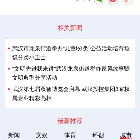
相关新闻
武汉市龙泉街道举办“儿童i分类”公益活动培育垃
圾分类小卫士
“文明先进我来讲”武汉龙泉街道举办家风故事暨
文明典型分享活动
武汉第七届双智博览会启幕 武汉投控集团8家权
属企业精彩亮相
最新推荐
新闻
文娱
体育
环创
城市