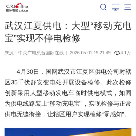
武汉江夏供电：大型“移动充电
宝”实现不停电检修
来源：中央广电总台国际在线
|
2026-05-01 19:21:49
4.1万
4月30日，国网武汉市江夏区供电公司对辖
区35千伏舒安变电站开展设备检修。此次检修
创新采用大型移动发电车临时供电模式，如同
为供电线路装上“移动充电宝”，实现检修与正常
供电无缝衔接，让辖区用户实现检修“零感知”。