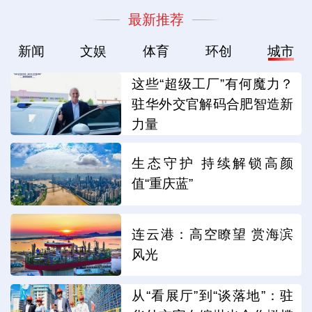
最新推荐
新闻
文娱
体育
环创
城市
这些“超级工厂”有何魔力？
驻华外交官解码合肥智造新
力量
生态守护 持续解锁高颜
值“重庆蓝”
连云港：高空瞭望 赏海滨
风光
从“看展厅”到“谈落地”：驻