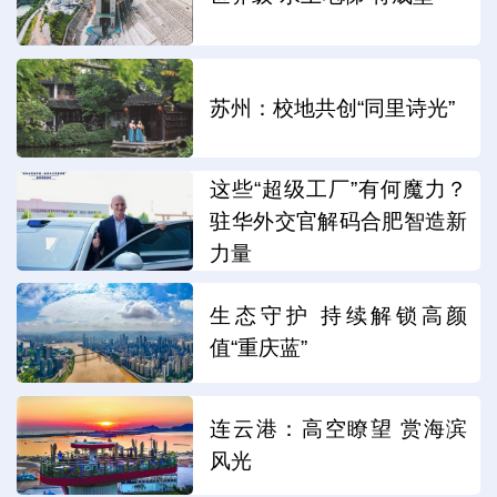
苏州：校地共创“同里诗光”
这些“超级工厂”有何魔力？
驻华外交官解码合肥智造新
力量
生态守护 持续解锁高颜
值“重庆蓝”
连云港：高空瞭望 赏海滨
风光