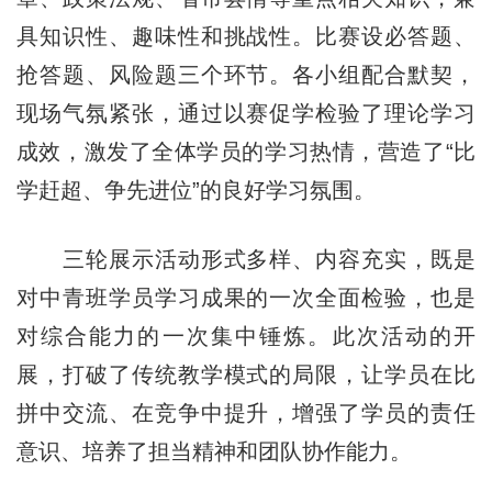
具知识性、趣味性和挑战性。比赛设必答题、
抢答题、风险题三个环节。各小组配合默契，
现场气氛紧张，通过以赛促学检验了理论学习
成效，激发了全体学员的学习热情，营造了“比
学赶超、争先进位”的良好学习氛围。
三轮展示活动形式多样、内容充实，既是
对中青班学员学习成果的一次全面检验，也是
对综合能力的一次集中锤炼。此次活动的开
展，打破了传统教学模式的局限，让学员在比
拼中交流、在竞争中提升，增强了学员的责任
意识、培养了担当精神和团队协作能力。