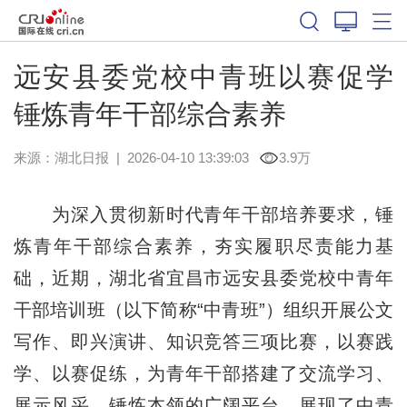
远安县委党校中青班以赛促学
锤炼青年干部综合素养
来源：
湖北日报
|
2026-04-10 13:39:03
3.9万
为深入贯彻新时代青年干部培养要求，锤
炼青年干部综合素养，夯实履职尽责能力基
础，近期，湖北省宜昌市远安县委党校中青年
干部培训班（以下简称“中青班”）组织开展公文
写作、即兴演讲、知识竞答三项比赛，以赛践
学、以赛促练，为青年干部搭建了交流学习、
展示风采、锤炼本领的广阔平台，展现了中青