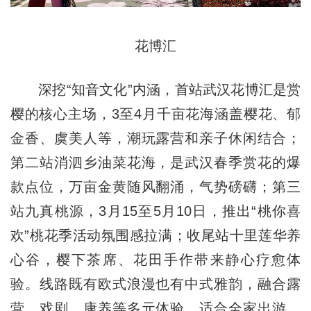
花博汇
深挖“知音文化”内涵，首站武汉花博汇是赏
樱的核心主场，3至4月千亩花海涵盖樱花、郁
金香、虞美人等，潮玩露营和亲子休闲结合；
第二站消泗乡油菜花海，是武汉春季赏花的爆
款点位，万亩金黄随风翻涌，气势磅礴；第三
站九真桃源，3月15至5月10日，推出“桃你喜
欢”桃花季活动氛围感拉满；收尾站十里莲华养
心谷，樱下茶席、花田手作带来静心疗愈体
验。线路既有欧式浪漫也有中式雅韵，融合露
营、戏剧、康养等多元体验，适合全家出游、