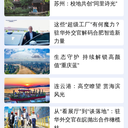
苏州：校地共创“同里诗光”
这些“超级工厂”有何魔力？
驻华外交官解码合肥智造新
力量
生态守护 持续解锁高颜
值“重庆蓝”
连云港：高空瞭望 赏海滨
风光
从“看展厅”到“谈落地”：驻
华外交官在皖抛出合作橄榄
枝