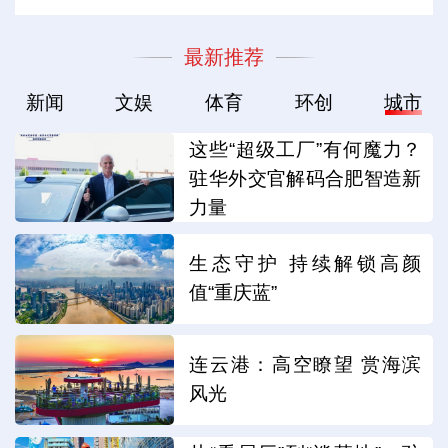
最新推荐
新闻
文娱
体育
环创
城市
这些“超级工厂”有何魔力？
驻华外交官解码合肥智造新
力量
生态守护 持续解锁高颜
值“重庆蓝”
连云港：高空瞭望 赏海滨
风光