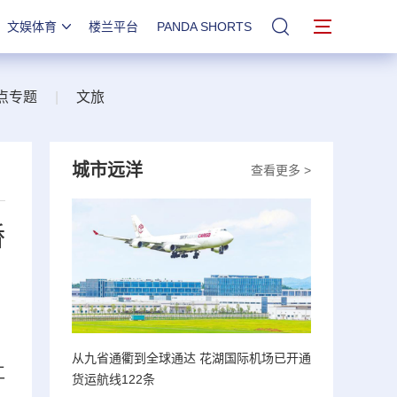
文娱体育
楼兰平台
PANDA SHORTS
站内搜索
点专题
|
文旅
城市远洋
查看更多 >
桥
从九省通衢到全球通达 花湖国际机场已开通
工
货运航线122条