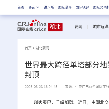
首页
语言
讲习所
国际漫评
国际锐评
国际3分钟
要闻
|
城市远洋
首页
>
湖北要闻
世界最大跨径单塔部分地
封顶
2026-03-23 16:04:45
来源：中央广电总台国际在
巍巍秦巴，千峰如戟。近日，由湖北交投