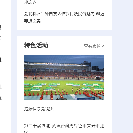
球之乡
湖北秭归：外国友人体验传统民俗魅力 邂逅
非遗之美
县
区
特色活动
查看更多 >
，
是
几
凝
楚源保康亮“楚超”
第二十届湖北·武汉台湾周特色市集开市迎
客