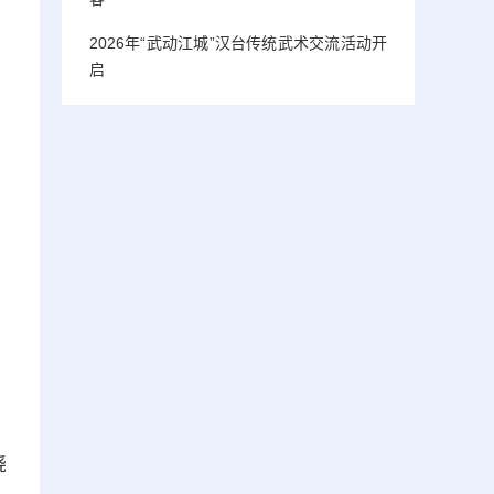
2026年“武动江城”汉台传统武术交流活动开
启
。
浇