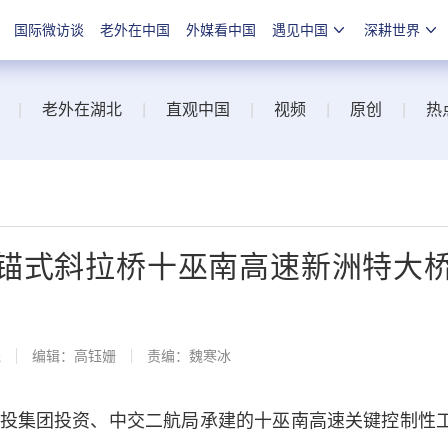
国际微访谈
老外在中国
外媒看中国
遇见中国
深耕世界
|
老外在湖北
|
直观中国
|
视频
|
原创
|
热
锚式斜拉桥十巫南高速新洲特大
线
编辑：高钰姗
责编：魏寒冰
集团投资、中交二航局承建的十巫南高速关键控制性