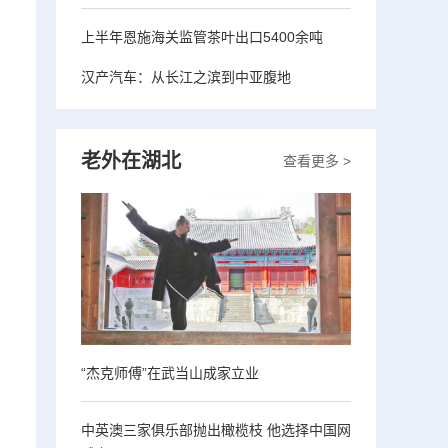
上半年恩施海关监管茶叶出口5400余吨
汉产汽车：从长江之滨到中亚腹地
老外在湖北
查看更多 >
“杰克师傅”在武当山成家立业
中英澳三家俱乐部抛出橄榄枝 他选择中国网