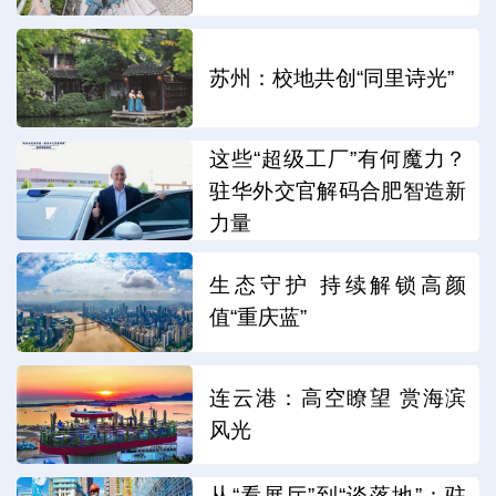
苏州：校地共创“同里诗光”
这些“超级工厂”有何魔力？
驻华外交官解码合肥智造新
力量
生态守护 持续解锁高颜
值“重庆蓝”
连云港：高空瞭望 赏海滨
风光
从“看展厅”到“谈落地”：驻