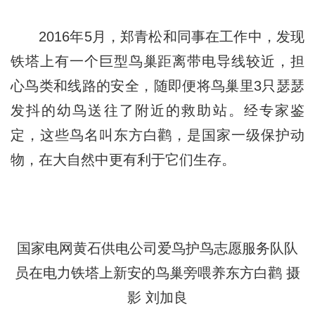
2016年5月，郑青松和同事在工作中，发现
铁塔上有一个巨型鸟巢距离带电导线较近，担
心鸟类和线路的安全，随即便将鸟巢里3只瑟瑟
发抖的幼鸟送往了附近的救助站。经专家鉴
定，这些鸟名叫东方白鹳，是国家一级保护动
物，在大自然中更有利于它们生存。
国家电网黄石供电公司爱鸟护鸟志愿服务队队
员在电力铁塔上新安的鸟巢旁喂养东方白鹳 摄
影 刘加良