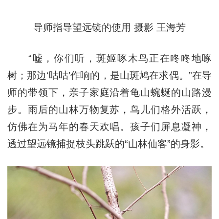
导师指导望远镜的使用 摄影 王海芳
“嘘，你们听，斑姬啄木鸟正在咚咚地啄
树；那边‘咕咕’作响的，是山斑鸠在求偶。”在导
师的带领下，亲子家庭沿着龟山蜿蜒的山路漫
步。雨后的山林万物复苏，鸟儿们格外活跃，
仿佛在为马年的春天欢唱。孩子们屏息凝神，
透过望远镜捕捉枝头跳跃的“山林仙客”的身影。