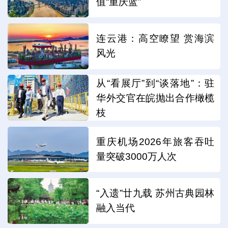
值“重庆蓝”
连云港：高空瞭望 赏海滨
风光
从“看展厅”到“谈落地”：驻
华外交官在皖抛出合作橄榄
枝
重庆机场2026年旅客吞吐
量突破3000万人次
“入遗”廿九载 苏州古典园林
融入当代