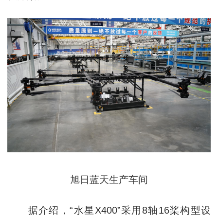
旭日蓝天生产车间
据介绍，“水星X400”采用8轴16桨构型设