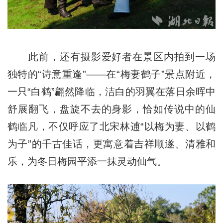
此前，还有摄影爱好者在景区内拍到一场
独特的“诗意重逢”——在“梅妻鹤子”景点附近，
一只“白鹤”翩然降临，洁白的羽翼在落日余晖中
舒展翻飞，盘旋不去的身影，恰如传说中的仙
鹤临凡，不仅呼应了北宋林逋“以梅为妻、以鹤
为子”的千古佳话，更寓意着吉祥顺遂、清雅和
乐，为冬日梅园平添一抹灵动仙气。