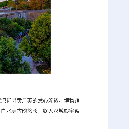
家湾轻寻黄月英的慧心流转。博物馆
，白水寺古韵悠长，终入汉城殿宇巍