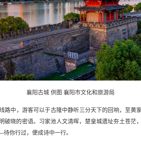
襄阳古城 供图 襄阳市文化和旅游局
线路中，游客可以于古隆中静听三分天下的回响，至黄
明破晓的密语。习家池人文清晖，楚皇城遗址夯土苍茫
—待你行过，便成诗中一行。