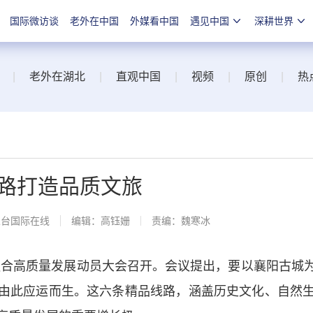
国际微访谈
老外在中国
外媒看中国
遇见中国
深耕世界
|
老外在湖北
|
直观中国
|
视频
|
原创
|
热
路打造品质文旅
总台国际在线
编辑：高钰姗
责编：魏寒冰
融合高质量发展动员大会召开。会议提出，要以襄阳古城
由此应运而生。这六条精品线路，涵盖历史文化、自然