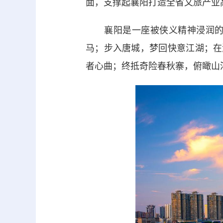
面，支撑起襄阳打造全省文旅产业
襄阳是一座被侠义精神浸润的千
马；步入唐城，梦回快意江湖；在
者心曲；终抵奇险春秋寨，俯瞰山