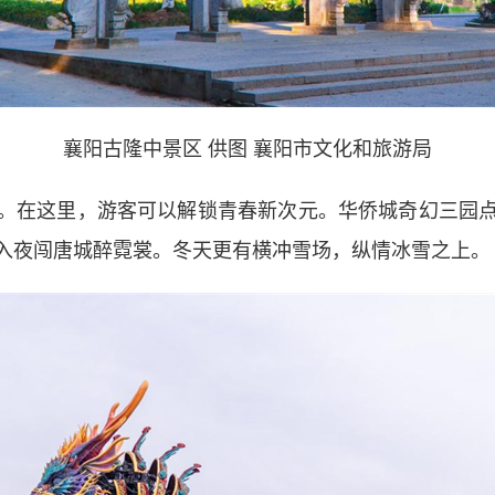
襄阳古隆中景区 供图 襄阳市文化和旅游局
在这里，游客可以解锁青春新次元。华侨城奇幻三园点
入夜闯唐城醉霓裳。冬天更有横冲雪场，纵情冰雪之上。