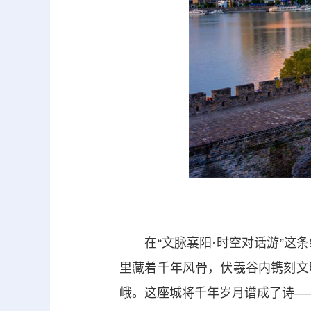
在“文脉襄阳·时空对话游”这条
里藏着千年风骨，伏羲谷内镌刻文
峨。这座城将千年岁月谱成了诗—