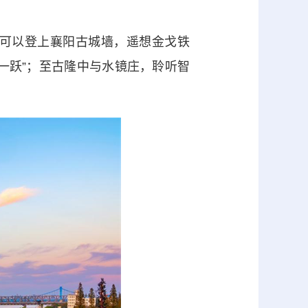
可以登上襄阳古城墙，遥想金戈铁
一跃”；至古隆中与水镜庄，聆听智