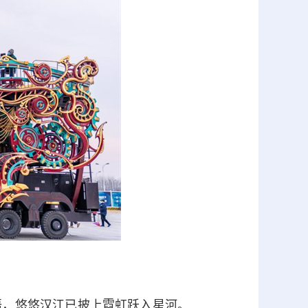
，悠悠汉江已披上霓虹跃入星河。