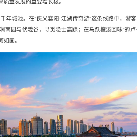
高质量发展的重要增长极。
年城池。在“侠义襄阳·江湖传奇游”这条线路中，游客
涧南园与伏羲谷，寻觅隐士高踪；在马跃檀溪回味“的卢
河如画。