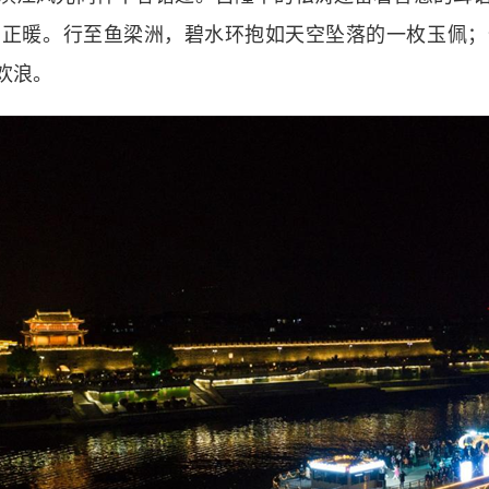
井正暖。行至鱼梁洲，碧水环抱如天空坠落的一枚玉佩；
欢浪。