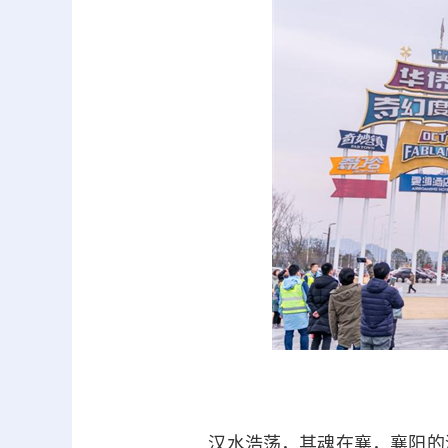
汉水浩荡，其魂在襄，襄阳的滨