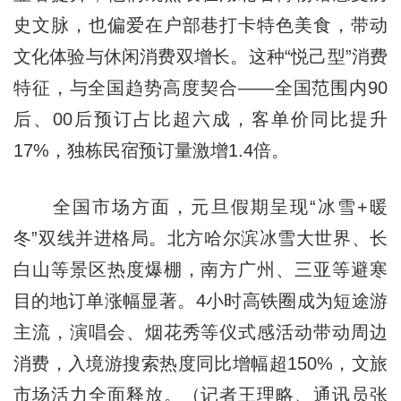
史文脉，也偏爱在户部巷打卡特色美食，带动
文化体验与休闲消费双增长。这种“悦己型”消费
特征，与全国趋势高度契合——全国范围内90
后、00后预订占比超六成，客单价同比提升
17%，独栋民宿预订量激增1.4倍。
全国市场方面，元旦假期呈现“冰雪+暖
冬”双线并进格局。北方哈尔滨冰雪大世界、长
白山等景区热度爆棚，南方广州、三亚等避寒
目的地订单涨幅显著。4小时高铁圈成为短途游
主流，演唱会、烟花秀等仪式感活动带动周边
消费，入境游搜索热度同比增幅超150%，文旅
市场活力全面释放。（记者王理略、通讯员张