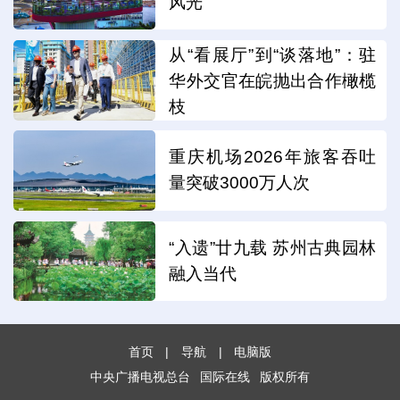
风光
从“看展厅”到“谈落地”：驻
华外交官在皖抛出合作橄榄
枝
重庆机场2026年旅客吞吐
量突破3000万人次
“入遗”廿九载 苏州古典园林
融入当代
首页
|
导航
|
电脑版
中央广播电视总台
国际在线
版权所有