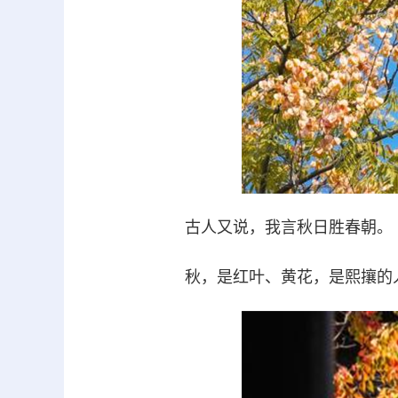
古人又说，我言秋日胜春朝。
秋，是红叶、黄花，是熙攘的