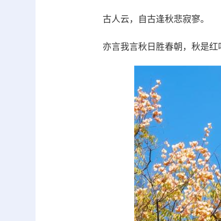
古人云，自古逢秋悲寂寥。
亦言我言秋日胜春朝，秋是红叶