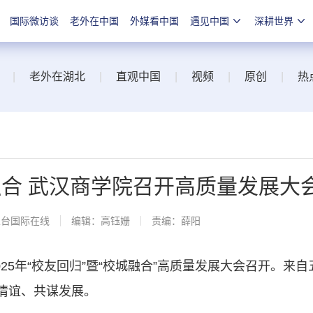
国际微访谈
老外在中国
外媒看中国
遇见中国
深耕世界
|
老外在湖北
|
直观中国
|
视频
|
原创
|
热
融合 武汉商学院召开高质量发展大
总台国际在线
编辑：高钰姗
责编：薛阳
25年“校友回归”暨“校城融合”高质量发展大会召开。来自
情谊、共谋发展。