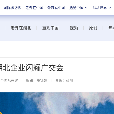
国际微访谈
老外在中国
外媒看中国
遇见中国
深耕世界
|
老外在湖北
|
直观中国
|
视频
|
原创
|
热
 湖北企业闪耀广交会
总台国际在线
编辑：高钰姗
责编：薛阳