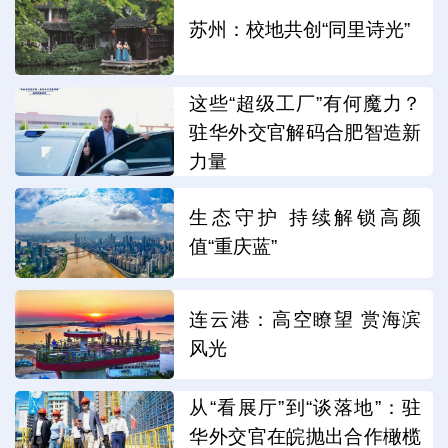
苏州：校地共创“同里诗光”
这些“超级工厂”有何魔力？
驻华外交官解码合肥智造新
力量
生态守护 持续解锁高颜
值“重庆蓝”
连云港：高空瞭望 赏海滨
风光
从“看展厅”到“谈落地”：驻
华外交官在皖抛出合作橄榄