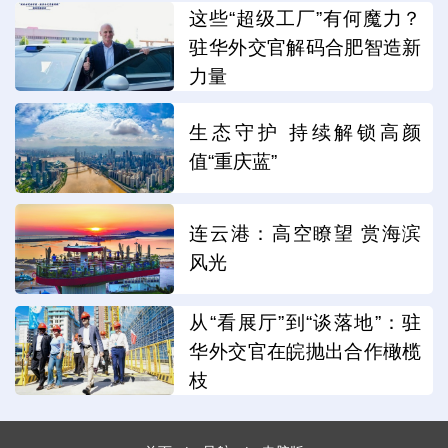
这些“超级工厂”有何魔力？
驻华外交官解码合肥智造新
力量
生态守护 持续解锁高颜
值“重庆蓝”
连云港：高空瞭望 赏海滨
风光
从“看展厅”到“谈落地”：驻
华外交官在皖抛出合作橄榄
枝