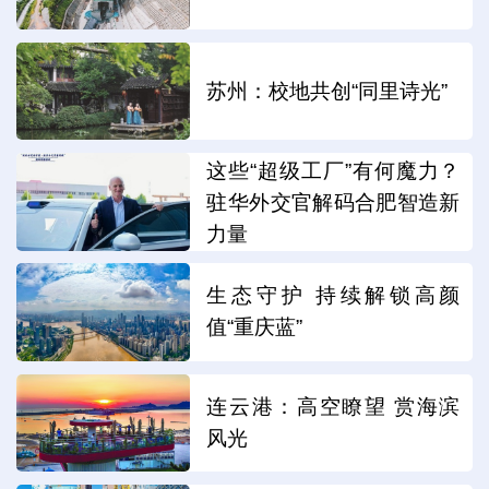
苏州：校地共创“同里诗光”
这些“超级工厂”有何魔力？
驻华外交官解码合肥智造新
力量
生态守护 持续解锁高颜
值“重庆蓝”
连云港：高空瞭望 赏海滨
风光