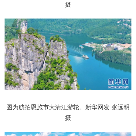
摄
图为航拍恩施市大清江游轮。新华网发 张远明
摄