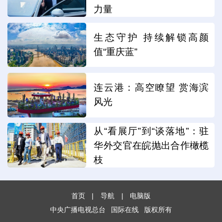
力量
生态守护 持续解锁高颜
值“重庆蓝”
连云港：高空瞭望 赏海滨
风光
从“看展厅”到“谈落地”：驻
华外交官在皖抛出合作橄榄
枝
首页
|
导航
|
电脑版
中央广播电视总台
国际在线
版权所有