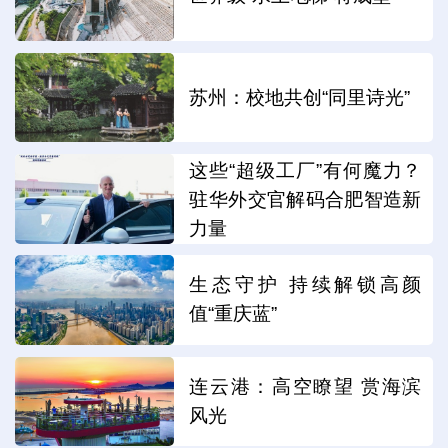
苏州：校地共创“同里诗光”
这些“超级工厂”有何魔力？
驻华外交官解码合肥智造新
力量
生态守护 持续解锁高颜
值“重庆蓝”
连云港：高空瞭望 赏海滨
风光