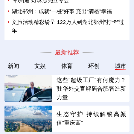
“鄂州造”灯珠点亮亚冬会
湖北鄂州：成就“一桩”好事 充出“满格”幸福
文旅活动精彩纷呈 122万人到湖北鄂州“打卡”过
年
最新推荐
新闻
文娱
体育
环创
城市
这些“超级工厂”有何魔力？
驻华外交官解码合肥智造新
力量
生态守护 持续解锁高颜
值“重庆蓝”