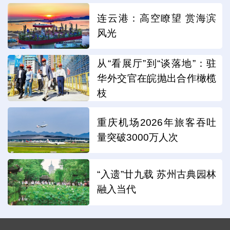
连云港：高空瞭望 赏海滨
风光
从“看展厅”到“谈落地”：驻
华外交官在皖抛出合作橄榄
枝
重庆机场2026年旅客吞吐
量突破3000万人次
“入遗”廿九载 苏州古典园林
融入当代