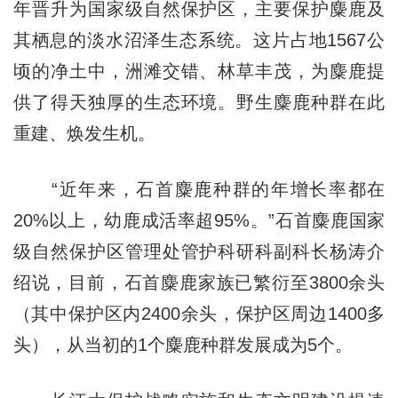
年晋升为国家级自然保护区，主要保护麋鹿及
其栖息的淡水沼泽生态系统。这片占地1567公
顷的净土中，洲滩交错、林草丰茂，为麋鹿提
供了得天独厚的生态环境。野生麋鹿种群在此
重建、焕发生机。
“近年来，石首麋鹿种群的年增长率都在
20%以上，幼鹿成活率超95%。”石首麋鹿国家
级自然保护区管理处管护科研科副科长杨涛介
绍说，目前，石首麋鹿家族已繁衍至3800余头
（其中保护区内2400余头，保护区周边1400多
头），从当初的1个麋鹿种群发展成为5个。