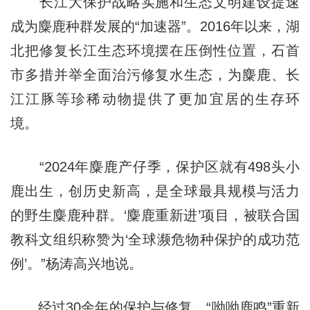
长江大保护战略实施和生态文明建设提速
成为麋鹿种群发展的“加速器”。2016年以来，湖
北把修复长江生态环境摆在压倒性位置，石首
市多措并举全面治污修复水生态，为麋鹿、长
江江豚等珍稀动物提供了更加宜居的生存环
境。
“2024年麋鹿产仔季，保护区就有498头小
鹿出生，创历史新高，是全球最具规模与活力
的野生麋鹿种群。‘麋鹿重新进’项目，被联合国
教科文组织称赞为‘全球濒危物种保护的成功范
例’。”杨涛高兴地说。
经过30余年的保护与修复，“呦呦鹿鸣”重新