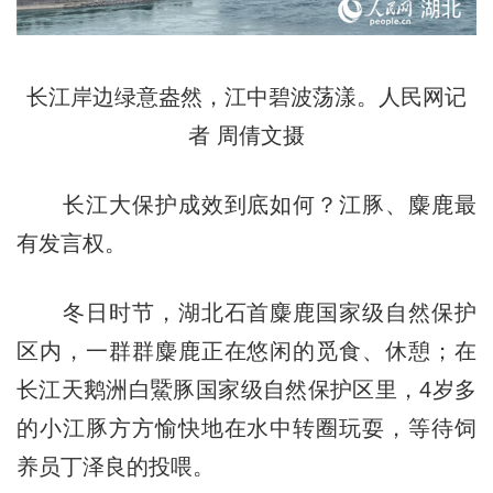
长江岸边绿意盎然，江中碧波荡漾。人民网记
者 周倩文摄
长江大保护成效到底如何？江豚、麋鹿最
有发言权。
冬日时节，湖北石首麋鹿国家级自然保护
区内，一群群麋鹿正在悠闲的觅食、休憩；在
长江天鹅洲白鱀豚国家级自然保护区里，4岁多
的小江豚方方愉快地在水中转圈玩耍，等待饲
养员丁泽良的投喂。