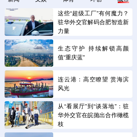
这些“超级工厂”有何魔力？
驻华外交官解码合肥智造新
力量
生态守护 持续解锁高颜
值“重庆蓝”
连云港：高空瞭望 赏海滨
风光
从“看展厅”到“谈落地”：驻
华外交官在皖抛出合作橄榄
枝