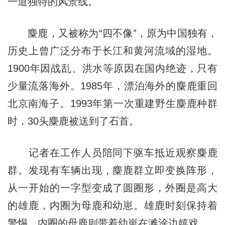
一道独特的风景线。
麋鹿，又被称为“四不像”，原为中国独有，
历史上曾广泛分布于长江和黄河流域的湿地。
1900年因战乱、洪水等原因在国内绝迹，只有
少量流落海外。1985年，漂泊海外的麋鹿重回
北京南海子。1993年第一次重建野生麋鹿种群
时，30头麋鹿被送到了石首。
记者在工作人员陪同下驱车抵近观察麋鹿
群。发现有车辆出现，麋鹿群立即变换阵形，
从一开始的一字型变成了圆圈形，外圈是高大
的雄鹿，内圈为母鹿和幼崽。雄鹿时刻保持着
警惕，内圈的母鹿则带着幼崽在滩涂边嬉戏。