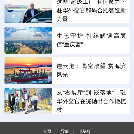
这些“超级工厂”有何魔力？
驻华外交官解码合肥智造新
力量
生态守护 持续解锁高颜
值“重庆蓝”
连云港：高空瞭望 赏海滨
风光
从“看展厅”到“谈落地”：驻
华外交官在皖抛出合作橄榄
枝
首页
|
导航
|
电脑版