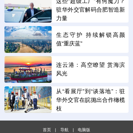
这些“超级工厂”有何魔力？
驻华外交官解码合肥智造新
力量
生态守护 持续解锁高颜
值“重庆蓝”
连云港：高空瞭望 赏海滨
风光
从“看展厅”到“谈落地”：驻
华外交官在皖抛出合作橄榄
枝
首页
|
导航
|
电脑版