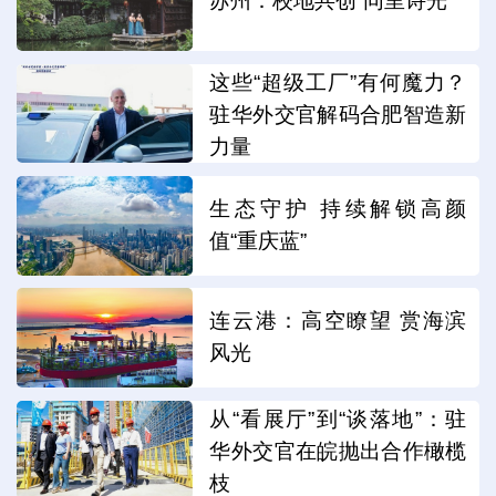
苏州：校地共创“同里诗光”
这些“超级工厂”有何魔力？
驻华外交官解码合肥智造新
力量
生态守护 持续解锁高颜
值“重庆蓝”
连云港：高空瞭望 赏海滨
风光
从“看展厅”到“谈落地”：驻
华外交官在皖抛出合作橄榄
枝