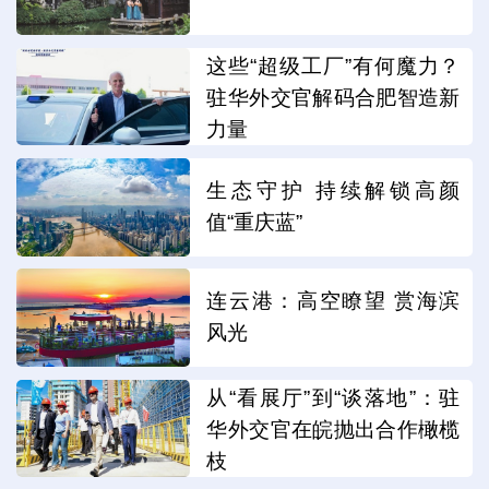
这些“超级工厂”有何魔力？
驻华外交官解码合肥智造新
力量
生态守护 持续解锁高颜
值“重庆蓝”
连云港：高空瞭望 赏海滨
风光
从“看展厅”到“谈落地”：驻
华外交官在皖抛出合作橄榄
枝