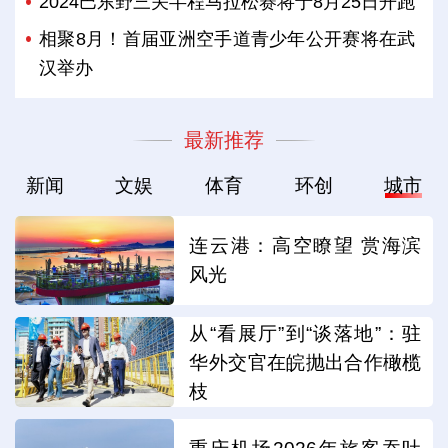
2024巴东野三关半程马拉松赛将于8月25日开跑
相聚8月！首届亚洲空手道青少年公开赛将在武
汉举办
最新推荐
新闻
文娱
体育
环创
城市
连云港：高空瞭望 赏海滨
风光
从“看展厅”到“谈落地”：驻
华外交官在皖抛出合作橄榄
枝