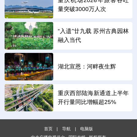
重庆机场2026年旅客吞吐
量突破3000万人次
“入遗”廿九载 苏州古典园林
融入当代
湖北宣恩：河畔夜生辉
重庆西部陆海新通道上半年
开行量同比增幅超25%
首页
|
导航
|
电脑版