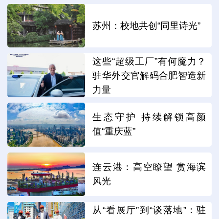
苏州：校地共创“同里诗光”
这些“超级工厂”有何魔力？
驻华外交官解码合肥智造新
力量
生态守护 持续解锁高颜
值“重庆蓝”
连云港：高空瞭望 赏海滨
风光
从“看展厅”到“谈落地”：驻