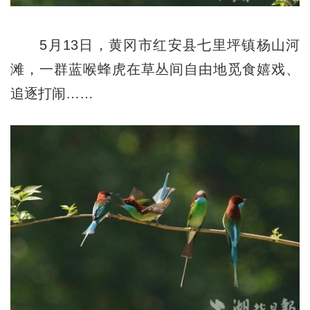
5月13日，黄冈市红安县七里坪镇杨山河
滩，一群蓝喉蜂虎在草丛间自由地觅食嬉戏、
追逐打闹……