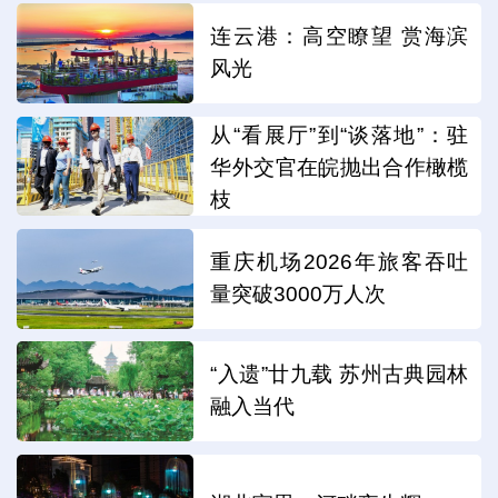
连云港：高空瞭望 赏海滨
风光
从“看展厅”到“谈落地”：驻
华外交官在皖抛出合作橄榄
枝
重庆机场2026年旅客吞吐
量突破3000万人次
“入遗”廿九载 苏州古典园林
融入当代