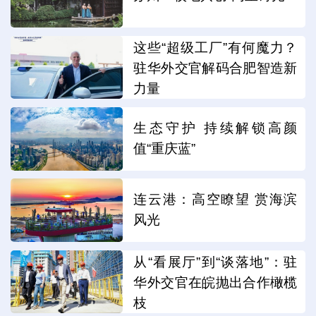
这些“超级工厂”有何魔力？
驻华外交官解码合肥智造新
力量
生态守护 持续解锁高颜
值“重庆蓝”
连云港：高空瞭望 赏海滨
风光
从“看展厅”到“谈落地”：驻
华外交官在皖抛出合作橄榄
枝