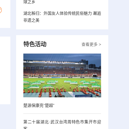
球之乡
湖北秭归：外国友人体验传统民俗魅力 邂逅
非遗之美
特色活动
查看更多 >
楚源保康亮“楚超”
第二十届湖北·武汉台湾周特色市集开市迎
客