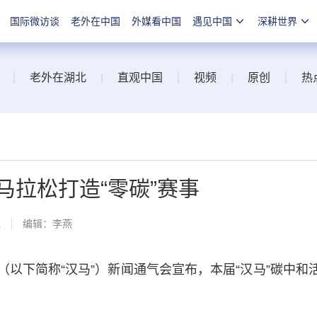
国际微访谈
老外在中国
外媒看中国
遇见中国
深耕世界
|
老外在湖北
|
直观中国
|
视频
|
原创
|
热
马拉松打造“零碳”赛事
线
编辑：李燕
（以下简称“汉马”）新闻通气会宣布，本届“汉马”碳中和