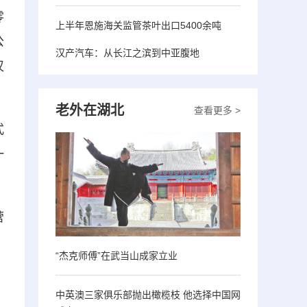
零
上半年恩施海关监管茶叶出口5400余吨
公
汉产汽车：从长江之滨到中亚腹地
汉
老外在湖北
查看更多 >
式
一
营
“杰克师傅”在武当山成家立业
中英澳三家俱乐部抛出橄榄枝 他选择中国网