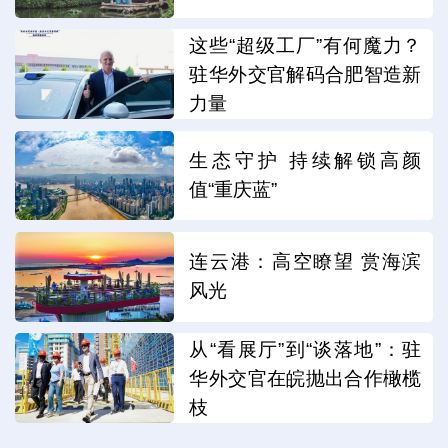
这些“超级工厂”有何魔力？
驻华外交官解码合肥智造新
力量
生态守护 持续解锁高颜
值“重庆蓝”
连云港：高空瞭望 赏海滨
风光
从“看展厅”到“谈落地”：驻
华外交官在皖抛出合作橄榄
枝