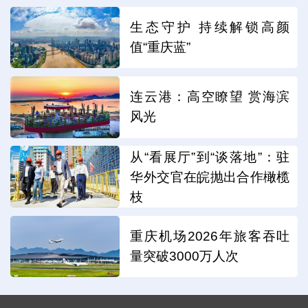
生态守护 持续解锁高颜
值“重庆蓝”
连云港：高空瞭望 赏海滨
风光
从“看展厅”到“谈落地”：驻
华外交官在皖抛出合作橄榄
枝
重庆机场2026年旅客吞吐
量突破3000万人次