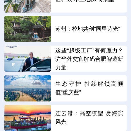
苏州：校地共创“同里诗光”
这些“超级工厂”有何魔力？
驻华外交官解码合肥智造新
力量
生态守护 持续解锁高颜
值“重庆蓝”
连云港：高空瞭望 赏海滨
风光