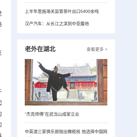
上半年恩施海关监管茶叶出口5400余吨
党
汉产汽车：从长江之滨到中亚腹地
书
老外在湖北
查看更多 >
支
、
于
起
的
“杰克师傅”在武当山成家立业
和
中英澳三家俱乐部抛出橄榄枝 他选择中国网
再