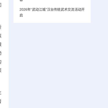
问
2026年“武动江城”汉台传统武术交流活动开
启
新
核
跟
动
的
深
主
者