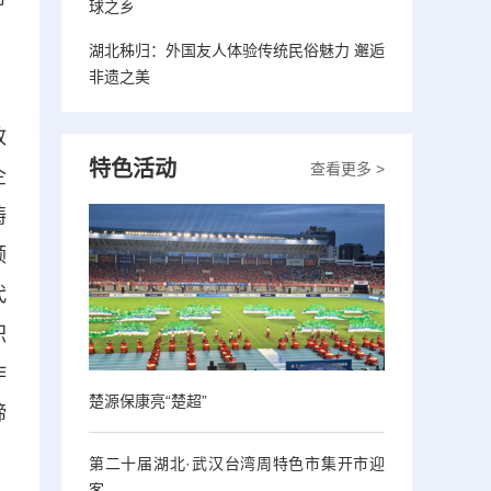
球之乡
湖北秭归：外国友人体验传统民俗魅力 邂逅
非遗之美
，
政
特色活动
查看更多 >
企
铸
领
代
职
作
楚源保康亮“楚超”
缔
第二十届湖北·武汉台湾周特色市集开市迎
客