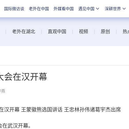
国际微访谈
老外在中国
外媒看中国
遇见中国
深耕世界
|
老外在湖北
|
直观中国
|
视频
|
原创
|
热
大会在汉开幕
李燕
汉开幕 王蒙徽熊选国讲话 王忠林孙伟诸葛宇杰出席
会在武汉开幕。