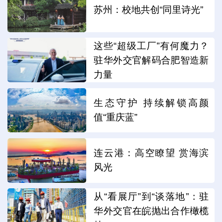
苏州：校地共创“同里诗光”
这些“超级工厂”有何魔力？
驻华外交官解码合肥智造新
力量
生态守护 持续解锁高颜
值“重庆蓝”
连云港：高空瞭望 赏海滨
风光
从“看展厅”到“谈落地”：驻
华外交官在皖抛出合作橄榄