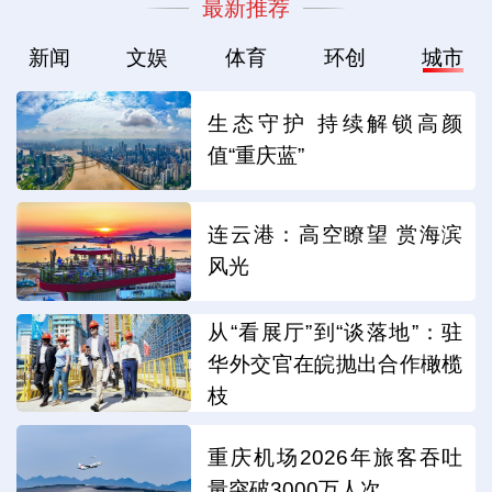
最新推荐
新闻
文娱
体育
环创
城市
生态守护 持续解锁高颜
值“重庆蓝”
连云港：高空瞭望 赏海滨
风光
从“看展厅”到“谈落地”：驻
华外交官在皖抛出合作橄榄
枝
重庆机场2026年旅客吞吐
量突破3000万人次