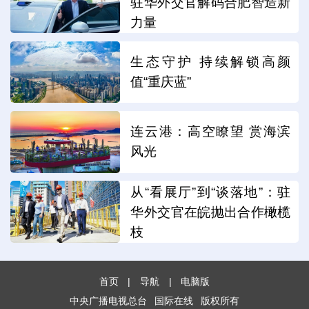
驻华外交官解码合肥智造新
力量
生态守护 持续解锁高颜
值“重庆蓝”
连云港：高空瞭望 赏海滨
风光
从“看展厅”到“谈落地”：驻
华外交官在皖抛出合作橄榄
枝
首页
|
导航
|
电脑版
中央广播电视总台
国际在线
版权所有