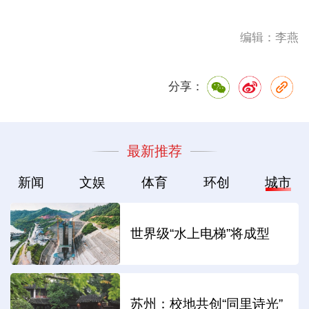
编辑：李燕
分享：
最新推荐
新闻
文娱
体育
环创
城市
世界级“水上电梯”将成型
苏州：校地共创“同里诗光”