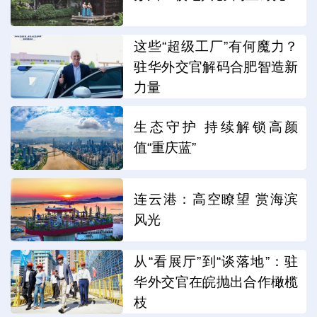
这些“超级工厂”有何魔力？
驻华外交官解码合肥智造新
力量
生态守护 持续解锁高颜
值“重庆蓝”
连云港：高空瞭望 赏海滨
风光
从“看展厅”到“谈落地”：驻
华外交官在皖抛出合作橄榄
枝