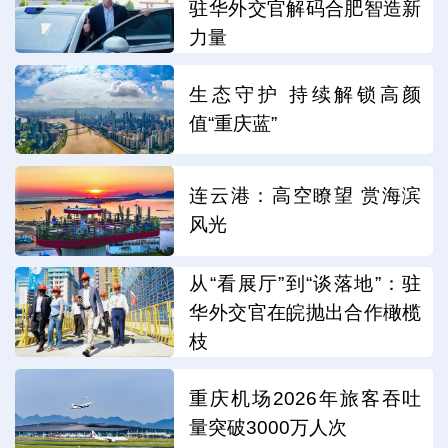
驻华外交官解码合肥智造新
力量
生态守护 持续解锁高颜
值“重庆蓝”
连云港：高空瞭望 赏海滨
风光
从“看展厅”到“谈落地”：驻
华外交官在皖抛出合作橄榄
枝
重庆机场2026年旅客吞吐
量突破3000万人次