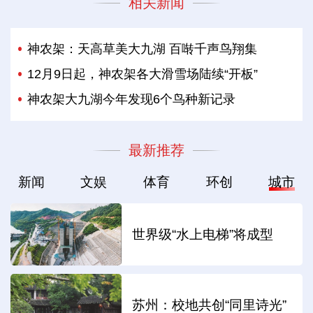
相关新闻
神农架：天高草美大九湖 百啭千声鸟翔集
12月9日起，神农架各大滑雪场陆续“开板”
神农架大九湖今年发现6个鸟种新记录
最新推荐
新闻
文娱
体育
环创
城市
世界级“水上电梯”将成型
苏州：校地共创“同里诗光”