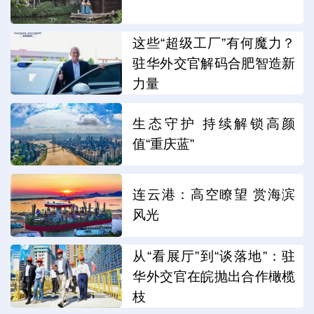
这些“超级工厂”有何魔力？
驻华外交官解码合肥智造新
力量
生态守护 持续解锁高颜
值“重庆蓝”
连云港：高空瞭望 赏海滨
风光
从“看展厅”到“谈落地”：驻
华外交官在皖抛出合作橄榄
枝