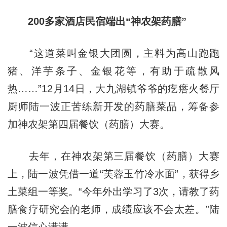
200多家酒店民宿
端出“神农架药膳”
“这道菜叫金银大团圆，主料为高山跑跑
猪、洋芋条子、金银花等，有助于疏散风
热……”12月14日，大九湖镇爷爷的疙瘩火餐厅
厨师陆一波正苦练新开发的药膳菜品，筹备参
加神农架第四届餐饮（药膳）大赛。
去年，在神农架第三届餐饮（药膳）大赛
上，陆一波凭借一道“芙蓉玉竹冷水面”，获得乡
土菜组一等奖。“今年外出学习了3次，请教了药
膳食疗研究会的老师，成绩应该不会太差。”陆