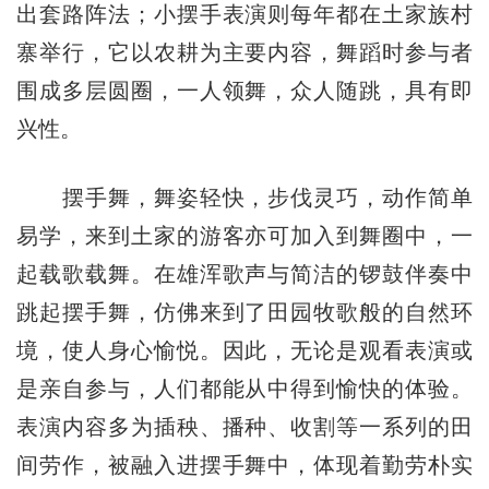
出套路阵法；小摆手表演则每年都在土家族村
寨举行，它以农耕为主要内容，舞蹈时参与者
围成多层圆圈，一人领舞，众人随跳，具有即
兴性。
摆手舞，舞姿轻快，步伐灵巧，动作简单
易学，来到土家的游客亦可加入到舞圈中，一
起载歌载舞。在雄浑歌声与简洁的锣鼓伴奏中
跳起摆手舞，仿佛来到了田园牧歌般的自然环
境，使人身心愉悦。因此，无论是观看表演或
是亲自参与，人们都能从中得到愉快的体验。
表演内容多为
插秧、播种、收割等一系列的田
间劳作，被融入进摆手舞中，体现着勤劳朴实