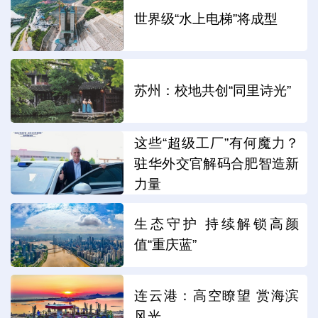
世界级“水上电梯”将成型
苏州：校地共创“同里诗光”
这些“超级工厂”有何魔力？
驻华外交官解码合肥智造新
力量
生态守护 持续解锁高颜
值“重庆蓝”
连云港：高空瞭望 赏海滨
风光