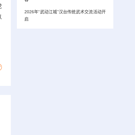
党
2026年“武动江城”汉台传统武术交流活动开
以
启