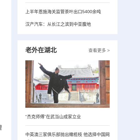
上半年恩施海关监管茶叶出口5400余吨
汉产汽车：从长江之滨到中亚腹地
老外在湖北
查看更多 >
“杰克师傅”在武当山成家立业
理
中英澳三家俱乐部抛出橄榄枝 他选择中国网
、