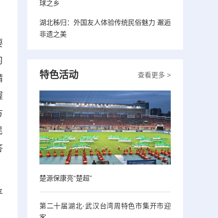
球之乡
湖北秭归：外国友人体验传统民俗魅力 邂逅
非遗之美
要
习
特色活动
查看更多 >
精
握
方
民
答
楚源保康亮“楚超”
平
第二十届湖北·武汉台湾周特色市集开市迎
，
客