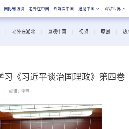
国际微访谈
老外在中国
外媒看中国
遇见中国
深耕世界
|
老外在湖北
|
直观中国
|
视频
|
原创
|
热
学习《习近平谈治国理政》第四卷
线
编辑：李燕