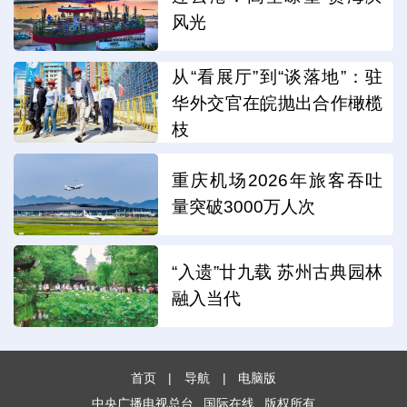
风光
从“看展厅”到“谈落地”：驻
华外交官在皖抛出合作橄榄
枝
重庆机场2026年旅客吞吐
量突破3000万人次
“入遗”廿九载 苏州古典园林
融入当代
首页
|
导航
|
电脑版
中央广播电视总台
国际在线
版权所有