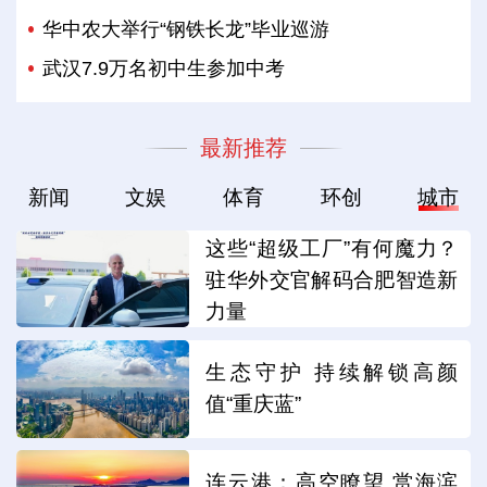
华中农大举行“钢铁长龙”毕业巡游
武汉7.9万名初中生参加中考
最新推荐
新闻
文娱
体育
环创
城市
这些“超级工厂”有何魔力？
驻华外交官解码合肥智造新
力量
生态守护 持续解锁高颜
值“重庆蓝”
连云港：高空瞭望 赏海滨