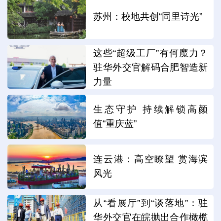
苏州：校地共创“同里诗光”
这些“超级工厂”有何魔力？
驻华外交官解码合肥智造新
力量
生态守护 持续解锁高颜
值“重庆蓝”
连云港：高空瞭望 赏海滨
风光
从“看展厅”到“谈落地”：驻
华外交官在皖抛出合作橄榄